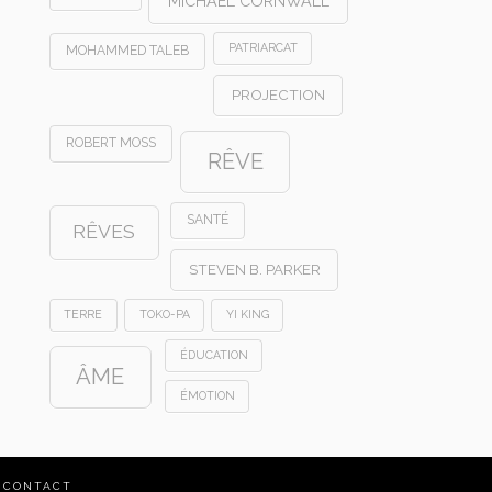
MICHAEL CORNWALL
PATRIARCAT
MOHAMMED TALEB
PROJECTION
ROBERT MOSS
RÊVE
SANTÉ
RÊVES
STEVEN B. PARKER
TERRE
TOKO-PA
YI KING
ÉDUCATION
ÂME
ÉMOTION
CONTACT