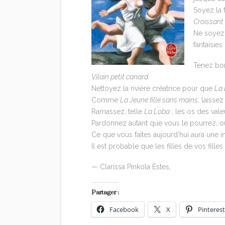
Soyez la 
Croissant
Ne soyez 
fantaisi
Tenez bon
Vilain petit canard
.
Nettoyez la rivière créatrice pour que
La
Comme
La Jeune fille sans mains
, laisse
Ramassez, telle
La Loba
, les os des vale
Pardonnez autant que vous le pourrez, o
Ce que vous faites aujourd’hui aura une 
Il est probable que les filles de vos fill
— Clarissa Pinkola Estes,
Femmes qui cou
Partager :
Facebook
X
Pinterest