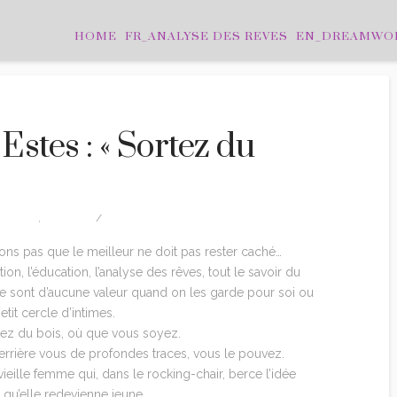
HOME
FR_ANALYSE DES REVES
EN_DREAMWO
Estes : « Sortez du
TATIONS
,
EDITION
LEAVE A COMMENT
ions pas que le meilleur ne doit pas rester caché…
ion, l’éducation, l’analyse des rêves, tout le savoir du
 sont d’aucune valeur quand on les garde pour soi ou
tit cercle d’intimes.
tez du bois, où que vous soyez.
errière vous de profondes traces, vous le pouvez.
vieille femme qui, dans le rocking-chair, berce l’idée
e qu’elle redevienne jeune.