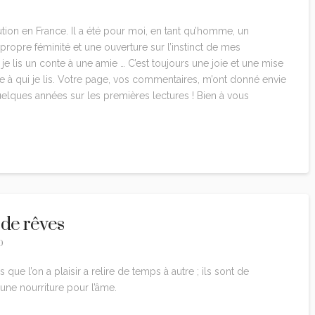
arution en France. Il a été pour moi, en tant qu’homme, un
ropre féminité et une ouverture sur l’instinct de mes
e lis un conte à une amie … C’est toujours une joie et une mise
à qui je lis. Votre page, vos commentaires, m’ont donné envie
uelques années sur les premières lectures ! Bien à vous
 de rêves
0
es que l’on a plaisir a relire de temps à autre ; ils sont de
 une nourriture pour l’âme.