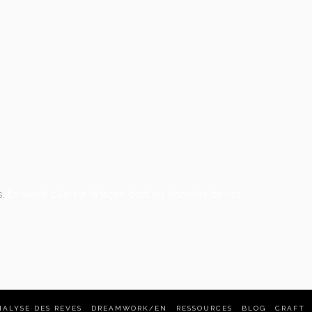
s.
En savoir plus sur la façon dont les données de vos
NALYSE DES REVES
DREAMWORK/EN
RESSOURCES
BLOG
CRAFT