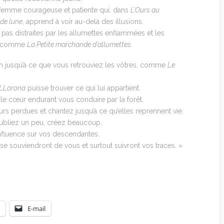
femme courageuse et patiente qui, dans
L’Ours au
 de lune
, apprend à voir au-delà des illusions.
pas distraites par les allumettes enflammées et les
es comme
La Petite marchande d’allumettes
.
 jusqu’à ce que vous retrouviez les vôtres, comme
Le
 LLorona
puisse trouver ce qui lui appartient.
z le cœur endurant vous conduire par la forêt.
urs perdues et chantez jusqu’à ce qu’elles reprennent vie.
ubliez un peu, créez beaucoup.
influence sur vos descendantes.
es se souviendront de vous et surtout suivront vos traces. »
rent avec les loups
E-mail