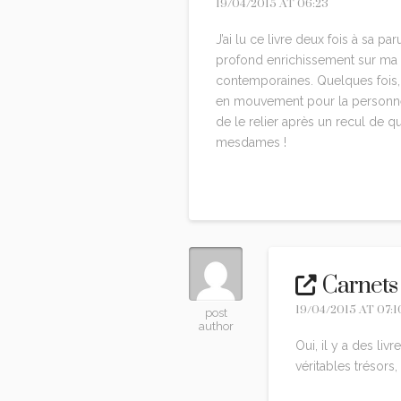
19/04/2015 AT 06:23
J’ai lu ce livre deux fois à sa p
profond enrichissement sur ma p
contemporaines. Quelques fois, j
en mouvement pour la personne 
de le relier après un recul de q
mesdames !
Reply
Carnets
19/04/2015 AT 07:1
post
author
Oui, il y a des livr
véritables trésors,