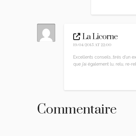
Reply
La Licorne
19/04/2015 AT 22:00
Excellents conseils…tirés d’un ex
que j’ai également lu, relu, re-re
Reply
Commentaire