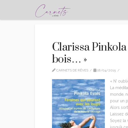
Clarissa Pinkola 
bois… »
CARNETS DE RÊVES
18/04/2015
CI
« N’ oubl
La méditat
monde, ne
pour un pe
Alors sor
Laissez d
Soyez la 
jusqu’à c