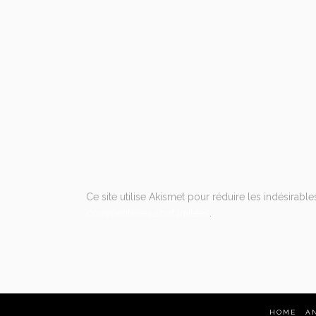
Ce site utilise Akismet pour réduire les indésirable
commentaires sont traitées
.
HOME
A