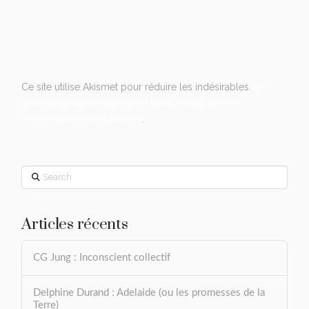
Ce site utilise Akismet pour réduire les indésirables.
En
savoir plus sur la façon dont les données de vos
commentaires sont traitées
.
Search
Articles récents
CG Jung : Inconscient collectif
Delphine Durand : Adelaide (ou les promesses de la
Terre)