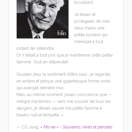
brouillard.
Je tenais et
protégeais de mes
deux mains une
petite lumière qui
menaçait à tout
instant de s’éteindre.
Or il fallait à tout prix que je maintienne cette petite
flamme : tout en dépendait.
Soudain j’eus le sentiment d’être suivi ; je regardai
en arrière et perçus une gigantesque forme noire
qui avançait derrière moi.
Mais, au même moment, j’avais conscience que —
malgré ma terreur — sans me soucier de tous les
dangers, je devais sauver ma petite flamme à
travers nuit et tempête. »
— CG Jung,
« Ma vie » – Souvenirs, rêves et pensées