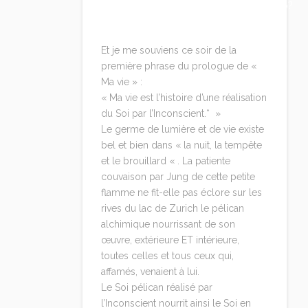
http://wengu.tartarie.com/wg/wengu.php?
lang=fr&no=61&l=Yijing
Et je me souviens ce soir de la
première phrase du prologue de «
Ma vie » :
« Ma vie est l’histoire d’une réalisation
du Soi par l’Inconscient.* »
Le germe de lumière et de vie existe
bel et bien dans « la nuit, la tempête
et le brouillard « . La patiente
couvaison par Jung de cette petite
flamme ne fit-elle pas éclore sur les
rives du lac de Zurich le pélican
alchimique nourrissant de son
œuvre, extérieure ET intérieure,
toutes celles et tous ceux qui,
affamés, venaient à lui.
Le Soi pélican réalisé par
l’Inconscient nourrit ainsi le Soi en