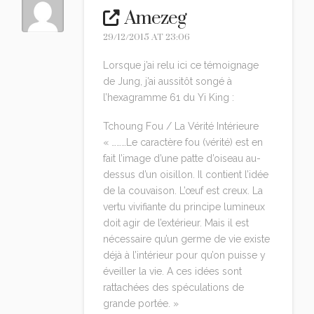
Amezeg
29/12/2015 AT 23:06
Lorsque j’ai relu ici ce témoignage
de Jung, j’ai aussitôt songé à
l’hexagramme 61 du Yi King :
Tchoung Fou / La Vérité Intérieure
« ………Le caractère fou (vérité) est en
fait l’image d’une patte d’oiseau au-
dessus d’un oisillon. Il contient l’idée
de la couvaison. L’œuf est creux. La
vertu vivifiante du principe lumineux
doit agir de l’extérieur. Mais il est
nécessaire qu’un germe de vie existe
déjà à l’intérieur pour qu’on puisse y
éveiller la vie. A ces idées sont
rattachées des spéculations de
grande portée. »