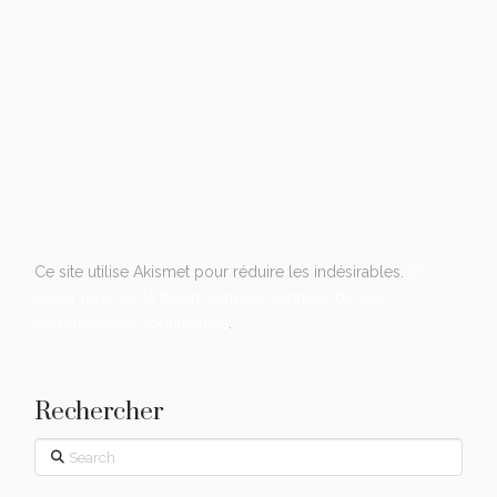
Ce site utilise Akismet pour réduire les indésirables.
En
savoir plus sur la façon dont les données de vos
commentaires sont traitées
.
Rechercher
Search