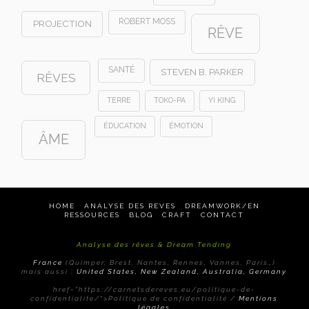
ROBERT MOSS
PROJECTION
RÊVE
SANTÉ
STEVEN B. PARKER
RÊVES
TERRE
TOKO-PA
YI KING
ÉDUCATION
ÉMOTION
ÂME
HOME
ANALYSE DES REVES
DREAMWORK/EN
RESSOURCES
BLOG
CRAFT
CONTACT
Analyse des rêves & Dream Tending
France
(Quimper, Brest, Nantes, Rennes, Vannes, Paris…)
mais aussi :
United States, New Zealand, Australia, Germany
href="https://carnetsdereves.eu/politique-de-
confidentialite/">Politique de confidentialité /
Mentions
légales