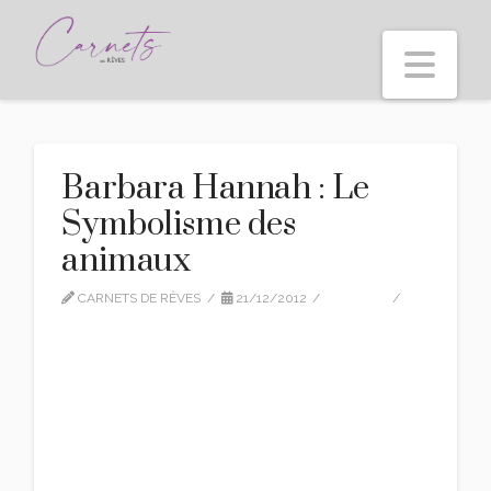
Nav
Barbara Hannah : Le
Symbolisme des
animaux
CARNETS DE RÊVES
21/12/2012
EDITION
LEAVE A COMMENT