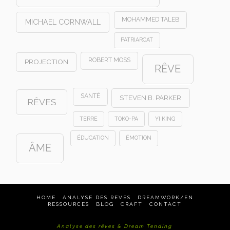
MOHAMMED TALEB
MICHAEL CORNWALL
PATRIARCAT
ROBERT MOSS
PROJECTION
RÊVE
SANTÉ
STEVEN B. PARKER
RÊVES
TERRE
TOKO-PA
YI KING
ÉDUCATION
ÉMOTION
ÂME
HOME
ANALYSE DES REVES
DREAMWORK/EN
RESSOURCES
BLOG
CRAFT
CONTACT
Analyse des rêves & Dream Tending