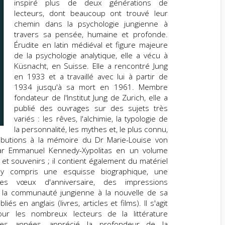
inspiré plus de deux générations de
lecteurs, dont beaucoup ont trouvé leur
chemin dans la psychologie jungienne à
travers sa pensée, humaine et profonde.
Érudite en latin médiéval et figure majeure
de la psychologie analytique, elle a vécu à
Küsnacht, en Suisse. Elle a rencontré Jung
en 1933 et a travaillé avec lui à partir de
1934 jusqu'à sa mort en 1961. Membre
fondateur de l'Institut Jung de Zurich, elle a
publié des ouvrages sur des sujets très
variés : les rêves, l'alchimie, la typologie de
la personnalité, les mythes et, le plus connu,
ibutions à la mémoire du Dr Marie-Louise von
ar Emmanuel Kennedy-Xypolitas en un volume
t souvenirs ; il contient également du matériel
 y compris une esquisse biographique, une
des vœux d'anniversaire, des impressions
e la communauté jungienne à la nouvelle de sa
iés en anglais (livres, articles et films). Il s'agit
our les nombreux lecteurs de la littérature
des années, apprécié la profondeur de la