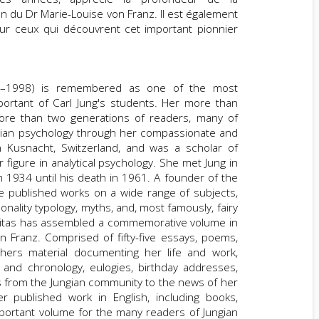
 du Dr Marie-Louise von Franz. Il est également
our ceux qui découvrent cet important pionnier
15–1998) is remembered as one of the most
rtant of Carl Jung's students. Her more than
ore than two generations of readers, many of
gian psychology through her compassionate and
in Kusnacht, Switzerland, and was a scholar of
r figure in analytical psychology. She met Jung in
1934 until his death in 1961. A founder of the
she published works on a wide range of subjects,
nality typology, myths, and, most famously, fairy
itas has assembled a commemorative volume in
 Franz. Comprised of fifty-five essays, poems,
thers material documenting her life and work,
h and chronology, eulogies, birthday addresses,
s from the Jungian community to the news of her
er published work in English, including books,
 important volume for the many readers of Jungian