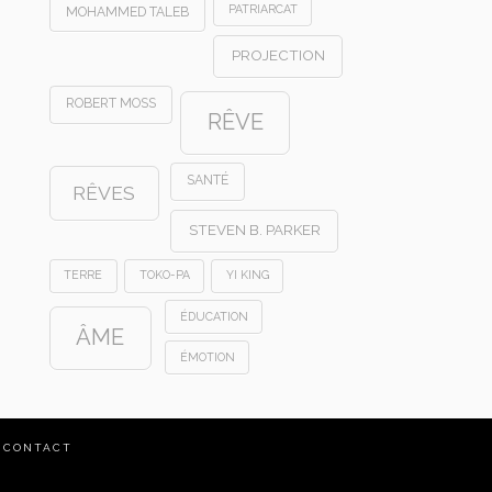
PATRIARCAT
MOHAMMED TALEB
PROJECTION
ROBERT MOSS
RÊVE
SANTÉ
RÊVES
STEVEN B. PARKER
TERRE
TOKO-PA
YI KING
ÉDUCATION
ÂME
ÉMOTION
CONTACT