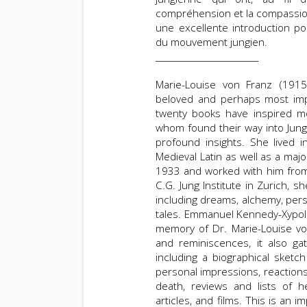
compréhension et la compassion
une excellente introduction p
du mouvement jungien.
_________________________
Marie-Louise von Franz (19
beloved and perhaps most impo
twenty books have inspired m
whom found their way into Jun
profound insights. She lived 
Medieval Latin as well as a majo
1933 and worked with him from 
C.G. Jung Institute in Zurich, 
including dreams, alchemy, perso
tales. Emmanuel Kennedy-Xypol
memory of Dr. Marie-Louise von
and reminiscences, it also ga
including a biographical sketc
personal impressions, reaction
death, reviews and lists of h
articles, and films. This is an