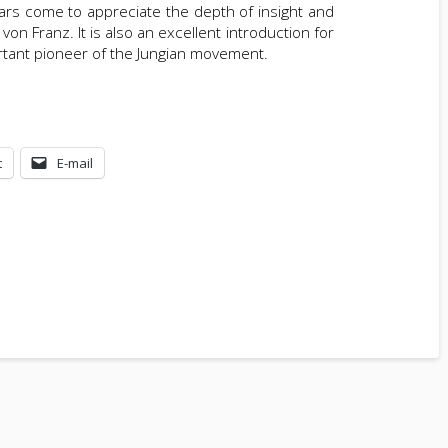
ars come to appreciate the depth of insight and
on Franz. It is also an excellent introduction for
rtant pioneer of the Jungian movement.
t
E-mail