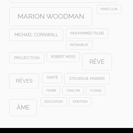
MASCULIN
MARION WOODMAN
MOHAMMED TALEB
MICHAEL CORNWALL
PATRIARCAT
ROBERT MOSS
PROJECTION
RÊVE
SANTÉ
STEVEN B. PARKER
RÊVES
TERRE
TOKO-PA
YI KING
ÉDUCATION
ÉMOTION
ÂME