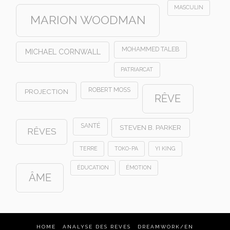
MASCULIN
MARION WOODMAN
MOHAMMED TALEB
MICHAEL CORNWALL
PATRIARCAT
ROBERT MOSS
PROJECTION
RÊVE
SANTÉ
STEVEN B. PARKER
RÊVES
TERRE
TOKO-PA
YI KING
ÉDUCATION
ÉMOTION
ÂME
HOME
ANALYSE DES REVES
DREAMWORK/EN