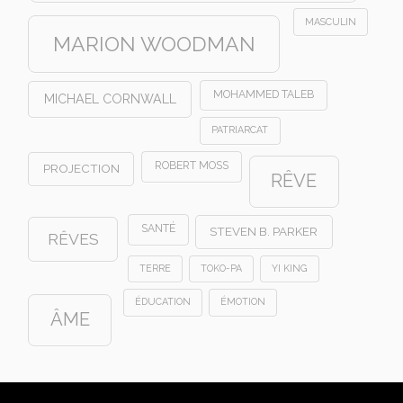
MASCULIN
MARION WOODMAN
MOHAMMED TALEB
MICHAEL CORNWALL
PATRIARCAT
ROBERT MOSS
PROJECTION
RÊVE
SANTÉ
STEVEN B. PARKER
RÊVES
TERRE
TOKO-PA
YI KING
ÉDUCATION
ÉMOTION
ÂME