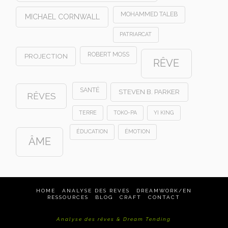
MOHAMMED TALEB
MICHAEL CORNWALL
PATRIARCAT
ROBERT MOSS
PROJECTION
RÊVE
SANTÉ
STEVEN B. PARKER
RÊVES
TERRE
TOKO-PA
YI KING
ÉDUCATION
ÉMOTION
ÂME
HOME
ANALYSE DES REVES
DREAMWORK/EN
RESSOURCES
BLOG
CRAFT
CONTACT
Analyse des rêves & Dream Tending