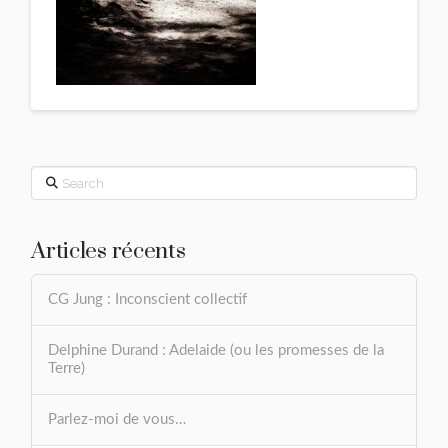
Search
Articles récents
CG Jung : Inconscient collectif
Delphine Durand : Adelaide (ou les promesses de la
Terre)
Parlez-moi de vous…