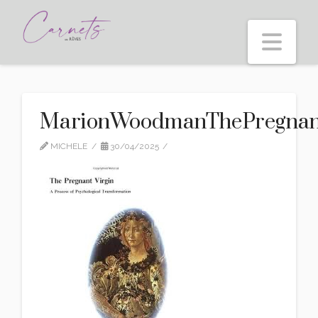
Nav
MarionWoodmanThePregnant
MICHELE
30/04/2025