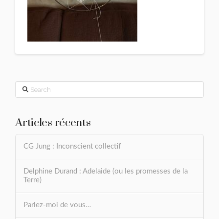
Search
Articles récents
CG Jung : Inconscient collectif
Delphine Durand : Adelaide (ou les promesses de la
Terre)
Parlez-moi de vous…