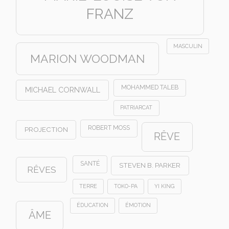
FRANZ
MASCULIN
MARION WOODMAN
MOHAMMED TALEB
MICHAEL CORNWALL
PATRIARCAT
ROBERT MOSS
PROJECTION
RÊVE
SANTÉ
STEVEN B. PARKER
RÊVES
TERRE
TOKO-PA
YI KING
ÉDUCATION
ÉMOTION
ÂME