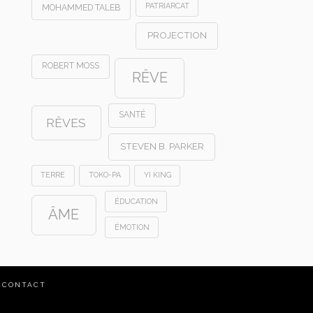
PATRIARCAT
MOHAMMED TALEB
PROJECTION
ROBERT MOSS
RÊVE
SANTÉ
RÊVES
STEVEN B. PARKER
TERRE
TOKO-PA
YI KING
ÉDUCATION
ÂME
ÉMOTION
CONTACT