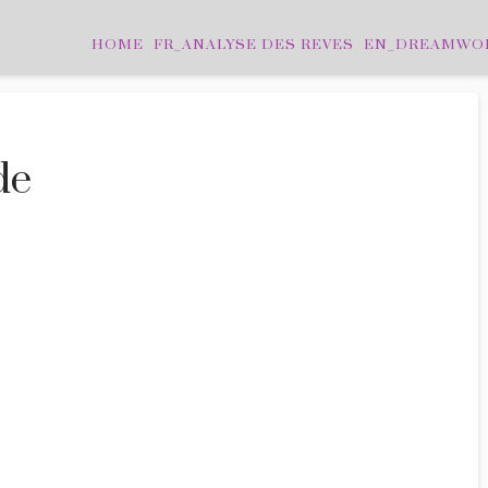
HOME
FR_ANALYSE DES REVES
EN_DREAMWO
de