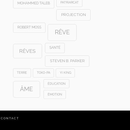
PATRIARCAT
MOHAMMED TALEB
PROJECTION
ROBERT MOSS
RÊVE
SANTÉ
RÊVES
STEVEN B. PARKER
TERRE
TOKO-PA
YI KING
ÉDUCATION
ÂME
ÉMOTION
CONTACT