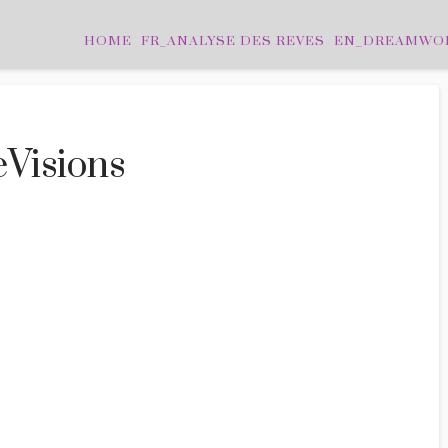
HOME
FR_ANALYSE DES REVES
EN_DREAMWO
Visions