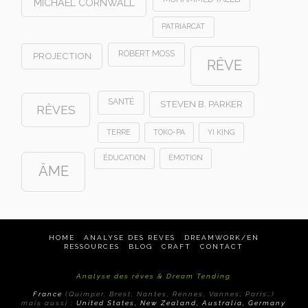
MICHAEL CORNWALL
PATRIARCAT
ROBERT MOSS
PROJECTION
RÊVE
SANTÉ
STEVEN B. PARKER
RÊVES
TERRE
TOKO-PA
YI KING
ÉDUCATION
ÉMOTION
ÂME
HOME
ANALYSE DES REVES
DREAMWORK/EN
RESSOURCES
BLOG
CRAFT
CONTACT
Analyse des rêves & Dream Tending
France
(Quimper, Brest, Nantes, Rennes, Vannes, Paris…)
mais aussi :
United States, New Zealand, Australia, Germany