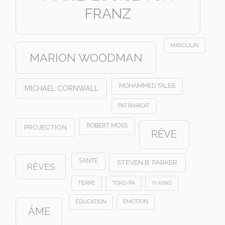
FRANZ
MASCULIN
MARION WOODMAN
MOHAMMED TALEB
MICHAEL CORNWALL
PATRIARCAT
ROBERT MOSS
PROJECTION
RÊVE
SANTÉ
STEVEN B. PARKER
RÊVES
TERRE
TOKO-PA
YI KING
ÉDUCATION
ÉMOTION
ÂME