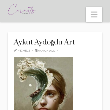
Nav
Aykut Aydoğdu Art
MICHELE
05/02/2022