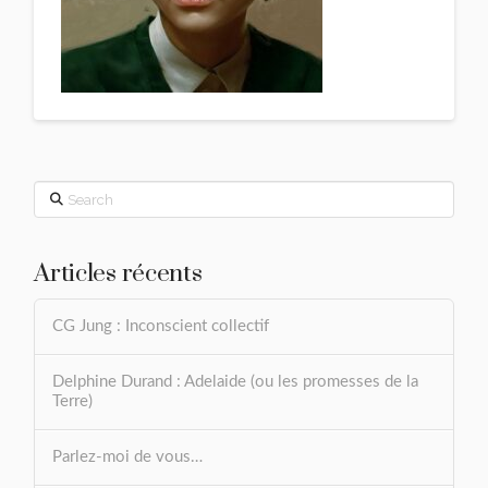
Search
Articles récents
CG Jung : Inconscient collectif
Delphine Durand : Adelaide (ou les promesses de la
Terre)
Parlez-moi de vous…