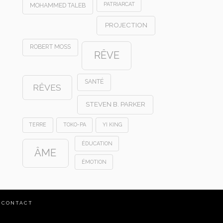
PATRIARCAT
MOHAMMED TALEB
PROJECTION
ROBERT MOSS
RÊVE
SANTÉ
RÊVES
STEVEN B. PARKER
TERRE
TOKO-PA
YI KING
ÉDUCATION
ÂME
ÉMOTION
CONTACT