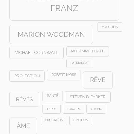
FRANZ
MASCULIN
MARION WOODMAN
MOHAMMED TALEB
MICHAEL CORNWALL
PATRIARCAT
ROBERT MOSS
PROJECTION
RÊVE
SANTÉ
STEVEN B. PARKER
RÊVES
TERRE
TOKO-PA
YI KING
ÉDUCATION
ÉMOTION
ÂME