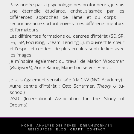
Passionnée par la psychologie des profondeurs, je suis
une éternelle étudiante, enthousiasmée par les
différentes approches de l'âme et du corps —
reconnaissante surtout envers mes différents mentors
et formateurs.
Les différentes formations ou centres d'intérêt (SE, SP,
IFS, ISP, Focusing, Dream Tending...), m'ouvrent le cœur
et l'esprit et rendent de plus en plus subtil le lien avec
les images.
Je m’inspire également du travail de Marion Woodman
(
Bodywork
), Anne Baring, Marie-Louise von Franz…
Je suis également sensibilisée à la CNV (NVC Academy).
Autre centre d'intérêt : Otto Scharmer,
Theory U
(u-
school)
IASD (International Association for the Study of
Dreams)
HOME
ANALYSE DES REVES
DREAMWORK/EN
RESSOURCES
BLOG
CRAFT
CONTACT