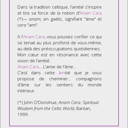
Dans la tradition celtique, l'amitié s'inspire
et tire sa force de la notion d'
Anam Cara
(*)—
anam,
en gaélic, signifiant "âme" et
cara
"ami".
A l'
Anam Cara
, vous pouviez confier ce qui
se tenait au plus profond de vous-même,
au delà des préoccupations quotidiennes.
Mon cœur est en résonance avec cette
vision de l'amitié.
Anam Cara
… L'amie de l'âme…
C'est dans cette
âmi
tié que je vous
propose de cheminer… compagnons
d'âme sur les sentiers du monde
intérieur.
(*) John O'Donohue,
Anam Cara
: Spiritual
Wisdom from the Celtic World
, Bantan,
1999.